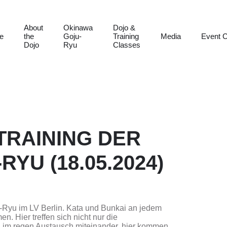
About
Okinawa
Dojo &
e
the
Goju-
Training
Media
Event C
Dojo
Ryu
Classes
TRAINING DER
YU (18.05.2024)
u-Ryu im LV Berlin. Kata und Bunkai an jedem
. Hier treffen sich nicht nur die
n im regen Austausch miteinander, hier kommen