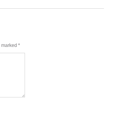
re marked
*