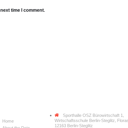
 next time I comment.
K LINKS
ADDRESS
Sporthalle OSZ Bürowirtschaft 1,
Wirtschaftsschule Berlin-Steglitz, Flora
Home
12163 Berlin-Steglitz
About the Dojo